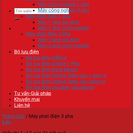
Máy công nghiệp 1 pha
Máy công nghiệp 3 pha
Tìm
Máy phát điện 1 pha
kiếm:
Máy 1 pha gia đình
Máy 1 pha công nghiệp
Máy phát điện 3 pha
Máy 3 pha gia đình
Máy 3 pha công nghiệp
Bộ lưu điện
Bộ lưu điện Offline
Bộ lưu điện Online 1 Pha
Bộ lưu điện Rack Mount
Bộ lưu điện Online 3pha vào 1 pha ra
Bộ lưu điện Online 3pha vào 3pha ra
Bộ lưu điện gia đình, văn phòng
Tư vấn-Giải pháp
Khuyến mại
Liên hệ
Trang chủ
/
Máy phát điện 3 pha
Lọc
Hiển thị 1–12 của 21 kết quả