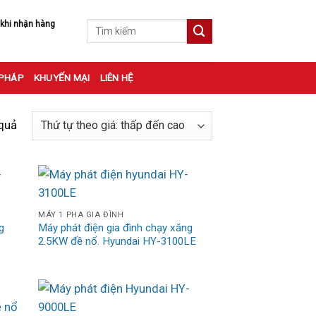
 khi nhận hàng
Tìm
kiếm:
 PHÁP
KHUYẾN MẠI
LIÊN HỆ
 quả
MÁY 1 PHA GIA ĐÌNH
g
Máy phát điện gia đình chạy xăng
2.5KW đề nổ. Hyundai HY-3100LE