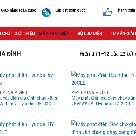
Giao hàng toàn quốc
Lắp đặt toàn quốc
Thanh toán
G CHỦ
GIỚI THIỆU
MÁY PHÁT ĐIỆN
BỘ LƯU ĐIỆN
TƯ VẤN-GIẢI
Hiển thị 1–12 của 22 kết
IA ĐÌNH
1 PHA GIA ĐÌNH
MÁY 1 PHA GIA ĐÌNH
phát điện gia đình chạy xăng
Máy phát điện gia đình chạy xăn
W đề nổ. Hyundai HY-30CLE
2KW đề nổ. Hyundai HY-20CLE