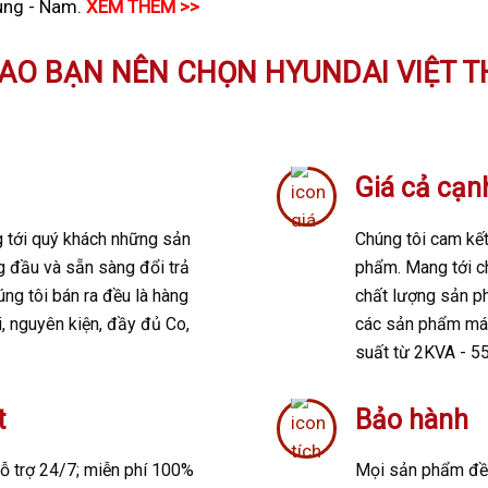
ung - Nam.
XEM THÊM >>
SAO BẠN NÊN CHỌN HYUNDAI VIỆT 
Giá cả cạn
 tới quý khách những sản
Chúng tôi cam kết
g đầu và sẵn sàng đổi trả
phẩm. Mang tới ch
ng tôi bán ra đều là hàng
chất lượng sản 
, nguyên kiện, đầy đủ Co,
các sản phẩm máy
suất từ 2KVA - 5
t
Bảo hành
ỗ trợ 24/7; m
iễn phí 100%
Mọi sản phẩm đều