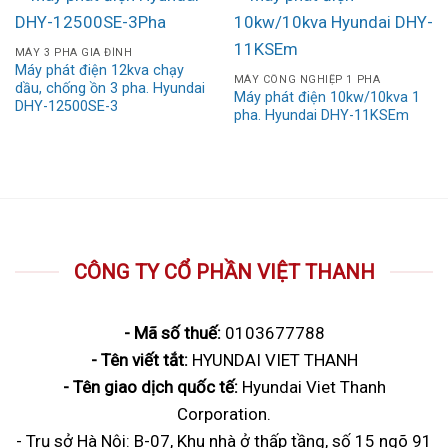
MÁY 3 PHA GIA ĐÌNH
Máy phát điện 12kva chạy
MÁY CÔNG NGHIỆP 1 PHA
dầu, chống ồn 3 pha. Hyundai
Máy phát điện 10kw/10kva 1
DHY-12500SE-3
pha. Hyundai DHY-11KSEm
CÔNG TY CỔ PHẦN VIỆT THANH
- Mã số thuế:
0103677788
- Tên viết tắt:
HYUNDAI VIET THANH
- Tên giao dịch quốc tế:
Hyundai Viet Thanh
Corporation.
- Trụ sở Hà Nội: B-07, Khu nhà ở thấp tầng, số 15 ngõ 91