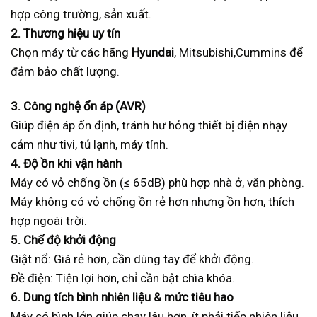
hợp công trường, sản xuất.
2. Thương hiệu uy tín
Chọn máy từ các hãng
Hyundai
, Mitsubishi,Cummins để
đảm bảo chất lượng.
3. Công nghệ ổn áp (AVR)
Giúp điện áp ổn định, tránh hư hỏng thiết bị điện nhạy
cảm như tivi, tủ lạnh, máy tính.
4. Độ ồn khi vận hành
Máy có vỏ chống ồn (≤ 65dB) phù hợp nhà ở, văn phòng.
Máy không có vỏ chống ồn rẻ hơn nhưng ồn hơn, thích
hợp ngoài trời.
5. Chế độ khởi động
Giật nổ: Giá rẻ hơn, cần dùng tay để khởi động.
Đề điện: Tiện lợi hơn, chỉ cần bật chìa khóa.
6. Dung tích bình nhiên liệu & mức tiêu hao
Máy có bình lớn giúp chạy lâu hơn, ít phải tiếp nhiên liệu.