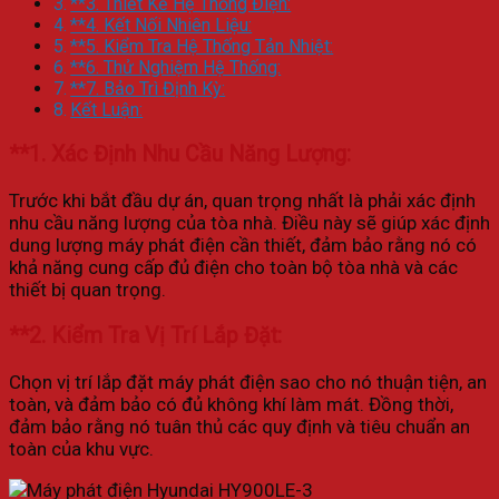
**3. Thiết Kế Hệ Thống Điện:
**4. Kết Nối Nhiên Liệu:
**5. Kiểm Tra Hệ Thống Tản Nhiệt:
**6. Thử Nghiệm Hệ Thống:
**7. Bảo Trì Định Kỳ:
Kết Luận:
**1.
Xác Định Nhu Cầu Năng Lượng:
Trước khi bắt đầu dự án, quan trọng nhất là phải xác định
nhu cầu năng lượng của tòa nhà. Điều này sẽ giúp xác định
dung lượng máy phát điện cần thiết, đảm bảo rằng nó có
khả năng cung cấp đủ điện cho toàn bộ tòa nhà và các
thiết bị quan trọng.
**2.
Kiểm Tra Vị Trí Lắp Đặt:
Chọn vị trí lắp đặt máy phát điện sao cho nó thuận tiện, an
toàn, và đảm bảo có đủ không khí làm mát. Đồng thời,
đảm bảo rằng nó tuân thủ các quy định và tiêu chuẩn an
toàn của khu vực.