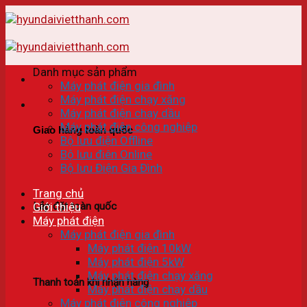
Skip
to
content
Danh mục sản phẩm
Máy phát điện gia đình
Máy phát điện chạy xăng
Máy phát điện chạy dầu
Máy phát điện công nghiệp
Giao hàng toàn quốc
Bộ lưu điện Offline
Bộ lưu điên Online
Bộ lưu Điện Gia Đình
Trang chủ
Lắp đặt toàn quốc
Giới thiệu
Máy phát điện
Máy phát điện gia đình
Máy phát điện 10kW
Máy phát điện 5kW
Máy phát điện chạy xăng
Thanh toán khi nhận hàng
Máy phát điện chạy dầu
Máy phát điện công nghiệp