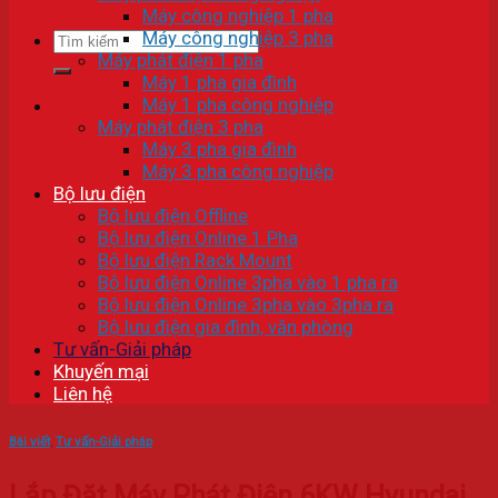
Máy công nghiệp 1 pha
Máy công nghiệp 3 pha
Tìm
Máy phát điện 1 pha
kiếm:
Máy 1 pha gia đình
Máy 1 pha công nghiệp
Máy phát điện 3 pha
Máy 3 pha gia đình
Máy 3 pha công nghiệp
Bộ lưu điện
Bộ lưu điện Offline
Bộ lưu điện Online 1 Pha
Bộ lưu điện Rack Mount
Bộ lưu điện Online 3pha vào 1 pha ra
Bộ lưu điện Online 3pha vào 3pha ra
Bộ lưu điện gia đình, văn phòng
Tư vấn-Giải pháp
Khuyến mại
Liên hệ
Bài viết
,
Tư vấn-Giải pháp
Lắp Đặt Máy Phát Điện 6KW Hyundai