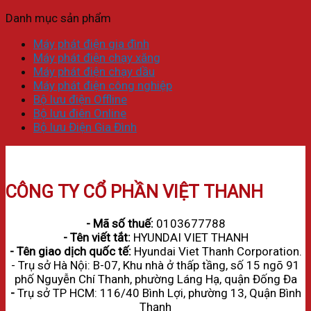
Danh mục sản phẩm
Máy phát điện gia đình
Máy phát điện chạy xăng
Máy phát điện chạy dầu
Máy phát điện công nghiệp
Bộ lưu điện Offline
Bộ lưu điên Online
Bộ lưu Điện Gia Đình
CÔNG TY CỔ PHẦN VIỆT THANH
- Mã số thuế:
0103677788
- Tên viết tắt:
HYUNDAI VIET THANH
- Tên giao dịch quốc tế:
Hyundai Viet Thanh Corporation.
- Trụ sở Hà Nội: B-07, Khu nhà ở thấp tầng, số 15 ngõ 91
phố Nguyễn Chí Thanh, phường Láng Hạ, quận Đống Đa
-
Trụ sở
TP HCM: 116/40 Bình Lợi, phường 13, Quận Bình
Thạnh