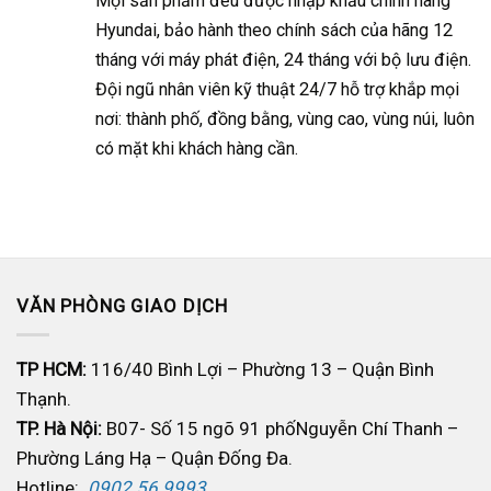
Mọi sản phẩm đều được nhập khẩu chính hãng
Hyundai, bảo hành theo chính sách của hãng 12
tháng với máy phát điện, 24 tháng với bộ lưu điện.
Đ
ội ngũ nhân viên kỹ thuật 24/7 hỗ trợ khắp mọi
nơi: thành phố, đồng bằng, vùng cao, vùng núi, luôn
có mặt khi khách hàng cần.
VĂN PHÒNG GIAO DỊCH
TP HCM:
116/40 Bình Lợi – Phường 13 – Quận Bình
Thạnh.
TP. Hà Nội:
B07- Số 15 ngõ 91 phốNguyễn Chí Thanh –
Phường Láng Hạ – Quận Đống Đa.
Hotline:
0902.56.9993