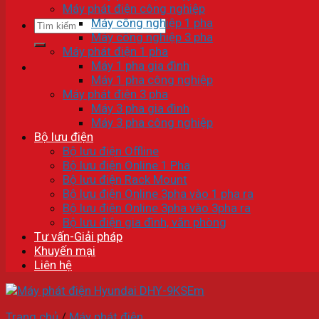
Máy phát điện công nghiệp
Máy công nghiệp 1 pha
Tìm
Máy công nghiệp 3 pha
kiếm:
Máy phát điện 1 pha
Máy 1 pha gia đình
Máy 1 pha công nghiệp
Máy phát điện 3 pha
Máy 3 pha gia đình
Máy 3 pha công nghiệp
Bộ lưu điện
Bộ lưu điện Offline
Bộ lưu điện Online 1 Pha
Bộ lưu điện Rack Mount
Bộ lưu điện Online 3pha vào 1 pha ra
Bộ lưu điện Online 3pha vào 3pha ra
Bộ lưu điện gia đình, văn phòng
Tư vấn-Giải pháp
Khuyến mại
Liên hệ
Trang chủ
/
Máy phát điện