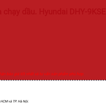
a chạy dầu. Hyundai DHY-9KS
nhận báo giá tốt nhất và tư vấn sản phẩm phù hợp.
.HCM và TP. Hà Nội.