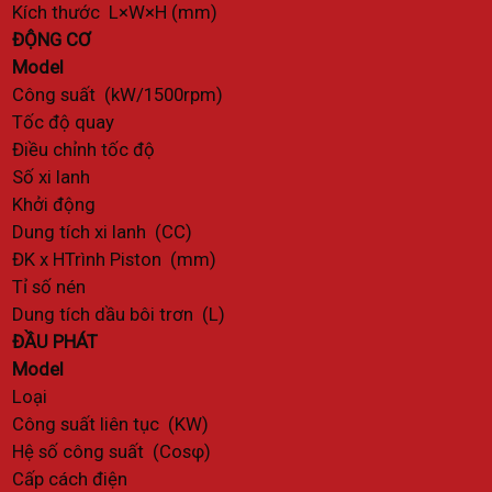
Kích thước L×W×H (mm)
ĐỘNG CƠ
Model
Công suất (kW/1500rpm)
Tốc độ quay
Điều chỉnh tốc độ
Số xi lanh
Khởi động
Dung tích xi lanh (CC)
ĐK x HTrình Piston (mm)
Tỉ số nén
Dung tích dầu bôi trơn (L)
ĐẦU PHÁT
Model
Loại
Công suất liên tục (KW)
Hệ số công suất (Cosφ)
Cấp cách điện