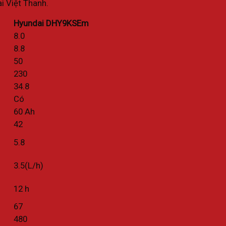
i Việt Thanh.
Hyundai DHY9KSEm
8.0
8.8
50
230
34.8
Có
60 Ah
42
5.8
3.5(L/h)
12 h
67
480