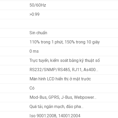
50/60Hz
>0.99
Sin chuẩn
110% trong 1 phút, 150% trong 10 giây
0 ms
Trực tuyến, kiểm soát bằng kỹ thuật số
RS232/SNMP/RS485, RJ11, As400…
Màn hình LCD hiển thị ở mặt trước
Có
Mod-Bus, GPRS, J-Bus, Webpower…
Quá tải, ngắn mạch, đảo pha…
Iso 9001:2008, 14001:2004