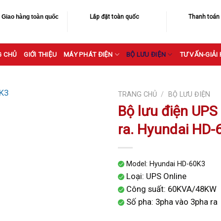
Giao hàng toàn quốc
Lắp đặt toàn quốc
Thanh toán
G CHỦ
GIỚI THIỆU
MÁY PHÁT ĐIỆN
BỘ LƯU ĐIỆN
TƯ VẤN-GIẢI
TRANG CHỦ
/
BỘ LƯU ĐIỆN
Bộ lưu điện UPS
ra. Hyundai HD-
Model: Hyundai HD-60K3
Loại: UPS Online
Công suất: 60KVA/48KW
Số pha: 3pha vào 3pha ra