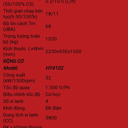
5.2/10.5 (L/h)
(50/100% CS)
Thời gian chạy liên
18/11
tục(h 50/100%)
Độ ồn cách 7m
68
(dBA)
Trọng lượng toàn
1030
bộ (kg)
Kích thước L×W×H
2230x930x1500
(mm)
ĐỘNG CƠ
Model
HY4102
Công suất
32
(kW/1500rpm)
Tốc độ quay
1.500 V/Ph
Điều chỉnh tốc độ
Cơ học
Số xi lanh
4
Khởi động
Đề điện
Dung tích xi lanh
3800
(CC)
ĐK x HTrình Piston