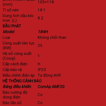
105×118
(mm)
Tỉ số nén
18:1
Dung tích dầu bôi
8.2
trơn (L)
ĐẦU PHÁT
Model
184H
Loại
Không chổi than
Công suất liên tục
25
(KW)
Hệ số công suất
1
(Cosφ)
Cấp cách điện
H
Cấp bảo vệ
IP23
Điều chỉnh điện áp
Tự động AVR
HỆ THỐNG CẢNH BÁO
Bảng điều khiển
ComAp AMF20
Báo cường độ
Có
dòng điện
Báo tần số
Có