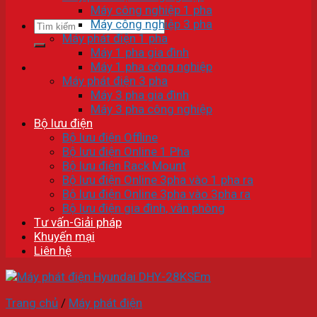
Máy công nghiệp 1 pha
Máy công nghiệp 3 pha
Tìm
Máy phát điện 1 pha
kiếm:
Máy 1 pha gia đình
Máy 1 pha công nghiệp
Máy phát điện 3 pha
Máy 3 pha gia đình
Máy 3 pha công nghiệp
Bộ lưu điện
Bộ lưu điện Offline
Bộ lưu điện Online 1 Pha
Bộ lưu điện Rack Mount
Bộ lưu điện Online 3pha vào 1 pha ra
Bộ lưu điện Online 3pha vào 3pha ra
Bộ lưu điện gia đình, văn phòng
Tư vấn-Giải pháp
Khuyến mại
Liên hệ
Trang chủ
/
Máy phát điện