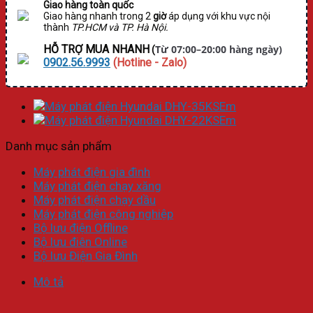
Giao hàng toàn quốc
Giao hàng nhanh trong 2
giờ
áp dụng với khu vực nội
thành
TP.HCM và TP. Hà Nội.
HỖ TRỢ MUA NHANH
Từ 07:00–20:00 hàng ngày)
(
0902.56.9993
(Hotline - Zalo)
Danh mục sản phẩm
Máy phát điện gia đình
Máy phát điện chạy xăng
Máy phát điện chạy dầu
Máy phát điện công nghiệp
Bộ lưu điện Offline
Bộ lưu điên Online
Bộ lưu Điện Gia Đình
Mô tả