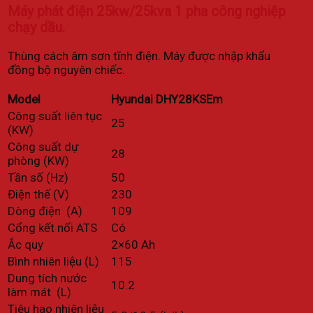
Máy phát điện 25kw/25kva 1 pha công nghiệp
chạy dầu.
Thùng cách âm sơn tĩnh điện. Máy được nhập khẩu
đồng bộ nguyên chiếc.
Model
Hyundai DHY28KSEm
Công suất liên tục
25
(KW)
Công suất dự
28
phòng (KW)
Tần số (Hz)
50
Điện thế (V)
230
Dòng điện (A)
109
Cổng kết nối ATS
Có
Ắc quy
2×60 Ah
Bình nhiên liệu (L)
115
Dung tích nước
10.2
làm mát (L)
Tiêu hao nhiên liệu