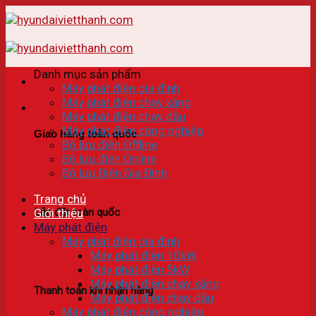
Skip
to
content
Danh mục sản phẩm
Máy phát điện gia đình
Máy phát điện chạy xăng
Máy phát điện chạy dầu
Máy phát điện công nghiệp
Giao hàng toàn quốc
Bộ lưu điện Offline
Bộ lưu điên Online
Bộ lưu Điện Gia Đình
Trang chủ
Lắp đặt toàn quốc
Giới thiệu
Máy phát điện
Máy phát điện gia đình
Máy phát điện 10kW
Máy phát điện 5kW
Máy phát điện chạy xăng
Thanh toán khi nhận hàng
Máy phát điện chạy dầu
Máy phát điện công nghiệp