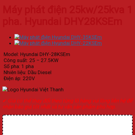
Máy phát điện 25kw/25kva 1
pha. Hyundai DHY28KSEm
Model: Hyundai DHY-28KSEm
Công suất: 25 – 27.5KW
Số pha: 1 pha
Nhiên liệu: Dầu Diesel
Điện áp: 220V
✔
Giá có thể thay đổi theo từng lô hàng vui lòng liên hệ để
nhận báo giá tốt nhất và tư vấn sản phẩm phù hợp.