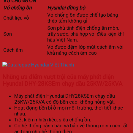
VỎ CHỐNG ỒN
Vỏ chống ồn
Hyundai đồng bộ
Vỏ chống ồn được chế tạo bằng
Chất liệu vỏ
thép tấm không gỉ
Sơn phủ tĩnh điện chống ăn mòn,
Sơn
trầy sước, phù hợp với điều kiện khí
hậu Việt Nam.
Vỏ được đệm lớp mút cách âm với
Cách âm
khả năng cách âm cao
Những ưu điểm vượt trội của máy phát điện
Hyundai DHY-28KSEm chạy dầu 25KW/25KV
A
Máy phát điện Hyundai DHY28KSEm chạy dầu
25KW/25KVA
có độ bền cao, không hỏng vặt.
Hoạt động bền bỉ ở mọi môi trường, thời tiết khác
nhau.
Tiết kiệm nhiên liệu, siêu chống ồn.
Có hệ thống cảnh báo và bảo vệ thông minh nên rất
an toàn cho hệ thống điện.