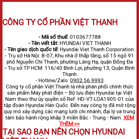
CÔNG TY CỔ PHẦN VIỆT THANH
- Mã số thuế:
0103677788
- Tên viết tắt:
HYUNDAI VIET THANH
- Tên giao dịch quốc tế:
Hyundai Viet Thanh Corporation.
- Trụ sở Hà Nội: B-07, Khu nhà ở thấp tầng, số 15 ngõ 91
phố Nguyễn Chí Thanh, phường Láng Hạ, quận Đống Đa
-
Trụ sở
TP HCM: 116/40 Bình Lợi, phường 13, Quận Bình
Thạnh
- Hotline/Zalo:
0902.56.9993
Công ty cổ phần Việt Thanh là nhà phân phối chính thức
sản phẩm Máy phát điện – Bộ lưu điện Hyundai tại Việt
Nam theo thư ủy quyền số Ref: HD-VT-LOA1905-01 của
tập đoàn Hyundai Hàn Quốc. Đến nay công ty đã mở rộng
quy mô xây dựng các mạng lưới chi nhánh, đại lý và trung
tâm bảo hành rộng khắp 3 miền Bắc - Trung - Nam.
XEM
THÊM >>
TẠI SAO BẠN NÊN CHỌN HYUNDAI